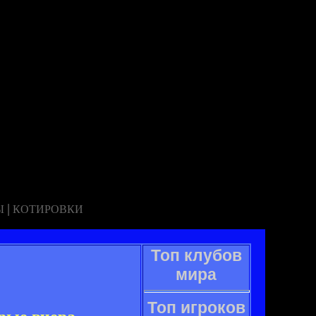
|
Ы
КОТИРОВКИ
Топ клубов
мира
Топ игроков