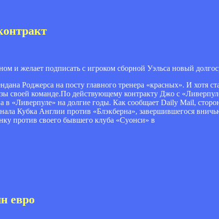
контракт
ом и желает подписать с игроком сборной Уэльса новый долгос
дана Роджерса на посту главного тренера «красных». И хотя ст
льзы своей команде.По действующему контракту Джо с «Ливерпул
а в «Ливерпуле» на долгие годы. Как сообщает Daily Mail, стор
инала Кубка Англии против «Блэкберна», завершившегося вничью
нку против своего бывшего клуба «Суонси» в
лн евро