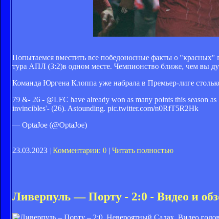
Попытаемся вместить все победоносные факты о "красных" по
тура АПЛ (3:2)в одном месте. Чемпионство ближе, чем вы ду
Команда Юргена Клоппа уже набрала в Премьер-лиге столько 
79 &- 26 - @LFC have already won as many points this season as M
invincibles'- (26). Astounding. pic.twitter.com/n0RfT5R2Hk
— OptaJoe (@OptaJoe)
23.03.2023 |
Комментарии: 0
|
Читать полностью
Ливерпуль — Порту - 2:0 - Видео и обз