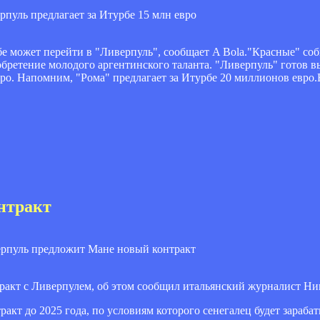
 может перейти в "Ливерпуль", сообщает A Bola."Красные" соб
обретение молодого аргентинского таланта. "Ливерпуль" готов 
вро. Напомним, "Рома" предлагает за Итурбе 20 миллионов евро
нтракт
кт с Ливерпулем, об этом сообщил итальянский журналист Нико
кт до 2025 года, по условиям которого сенегалец будет зараба