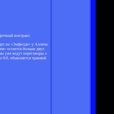
рочный контракт.
арт на «Энфилде» у Аллена
ем» остается больше двух
оны уже ведут переговоры о
 0:0, объясняется травмой