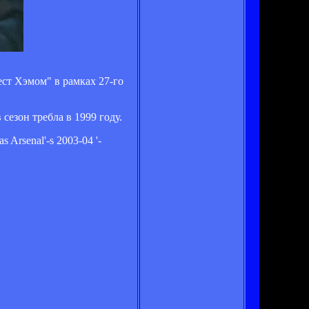
ест Хэмом" в рамках 27-го
езон требла в 1999 году.
s Arsenal'-s 2003-04 '-