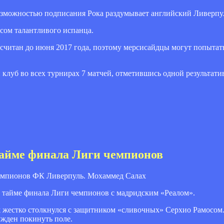
озможностью подписания Рока раздумывает английский Ливерпу
ссом талантливого испанца.
считан до июня 2017 года, поэтому мерсисайдцы могут попытать
клуб во всех турнирах 7 матчей, отметившись одной результати
тайме финала Лиги чемпионов
ФК Ливерпуль. Мохаммед Салах
тайме финала Лиги чемпионов с мадридским «Реалом».
х
жестко столкнулся с защитником «сливочных» Серхио Рамосом. 
жден покинуть поле.