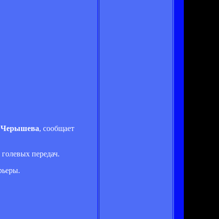
 Черышева
, сообщает
 голевых передач.
рьеры.