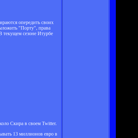
ираются опередить своих
выложить "Порту", права
.В текущем сезоне Итурбе
ло Скира в своем Twitter.
тывать 13 миллионов евро в