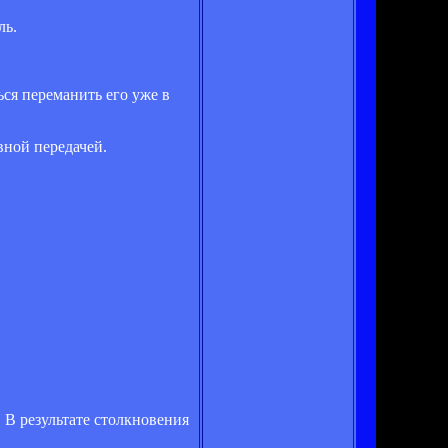
ль.
ся переманить его уже в
вной передачей.
В результате столкновения