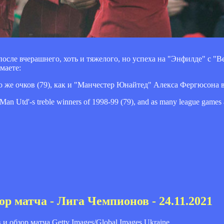
сле вчерашнего, хоть и тяжелого, но успеха на "Энфилде" с "В
маете:
же очков (79), как и "Манчестер Юнайтед" Алекса Фергюсона в с
an Utd'-s treble winners of 1998-99 (79), and as many league games a
ор матча - Лига Чемпионов - 24.11.2021
Getty Images/Global Images Ukraine