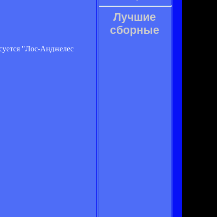
Лучшие
сборные
есуется "Лос-Анджелес