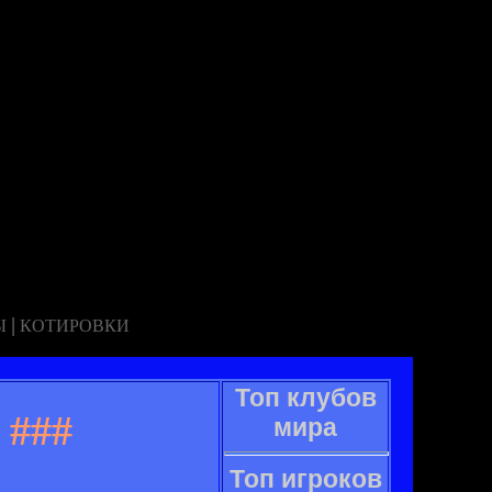
|
Ы
КОТИРОВКИ
Топ клубов
###
мира
Топ игроков