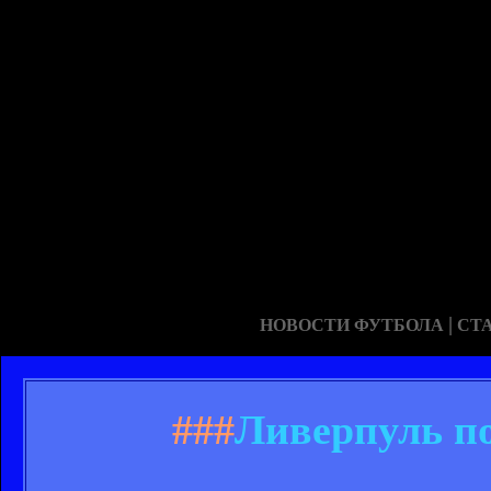
|
НОВОСТИ ФУТБОЛА
СТ
###
Ливерпуль по