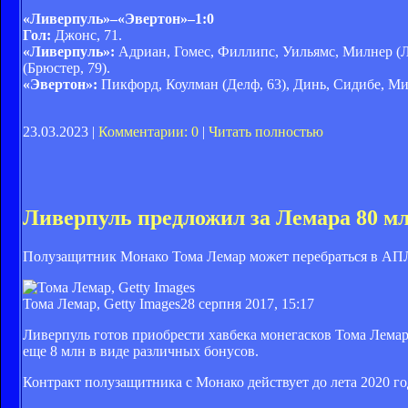
«Ливерпуль»
–
«Эвертон»
–
1:0
Гол:
Джонс, 71.
«Ливерпуль»:
Адриан, Гомес, Филлипс, Уильямс, Милнер (Л
(Брюстер, 79).
«Эвертон»:
Пикфорд, Коулман (Делф, 63), Динь, Сидибе, М
23.03.2023 |
Комментарии: 0
|
Читать полностью
Ливерпуль предложил за Лемара 80 мл
Полузащитник Монако Тома Лемар может перебраться в АП
Тома Лемар, Getty Images
28 серпня 2017, 15:17
Ливерпуль готов приобрести хавбека монегасков Тома Лемар
еще 8 млн в виде различных бонусов.
Контракт полузащитника с Монако действует до лета 2020 го