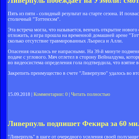
Ливерпуль побеждает на Уэмбли: смо
Пять из пяти - солидный результат на старте сезона. И похв
столичный "Тоттенхэм".
Эта встреча могла, что называется, венчать открытие ново
отложить, а игра прошла на временной домашней арене "Тот
сколько отсутствие травмированных Льориса и Алли.
Опасения оказались не напрасными. На 39-й минуте подмен
подаче с углового. Мяч отлетел в сторону Вейналдума, котор
но видеосистема определения гола подтвердила, что взятие во
Закрепить преимущество в счете "Ливерпулю" удалось во вт
15.09.2018 |
Комментарии: 0
|
Читать полностью
Ливерпуль подпишет Фекира за 60 ми
"Ливерпуль" в шаге от очередного усиления своей полузащ