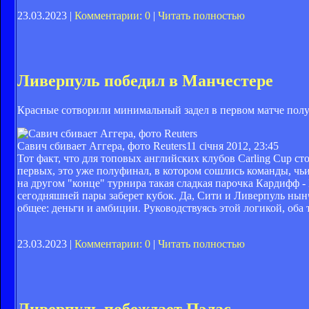
23.03.2023 |
Комментарии: 0
|
Читать полностью
Ливерпуль победил в Манчестере
Красные сотворили минимальный задел в первом матче полу
Савич сбивает Аггера, фото Reuters
11 січня 2012, 23:45
Тот факт, что для топовых английских клубов Carling Cup сто
первых, это уже полуфинал, в котором сошлись команды, чьи 
на другом "конце" турнира такая сладкая парочка Кардифф - К
сегодняшней пары заберет кубок. Да, Сити и Ливерпуль нынч
общее: деньги и амбиции. Руководствуясь этой логикой, оба
23.03.2023 |
Комментарии: 0
|
Читать полностью
Ливерпуль побеждает Пэлас