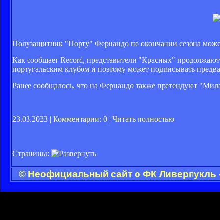
Полузащитник "Порту" Фернандо по окончании сезона может
Как сообщает Record, представители "Красных" продолжают в
португальским клубом и поэтому может подписывать предва
Ранее сообщалось, что на Фернандо также претендуют "Мил
23.03.2023 |
Комментарии: 0
|
Читать полностью
Страницы:
© Неофициальный сайт о ФК Ливерпукль -