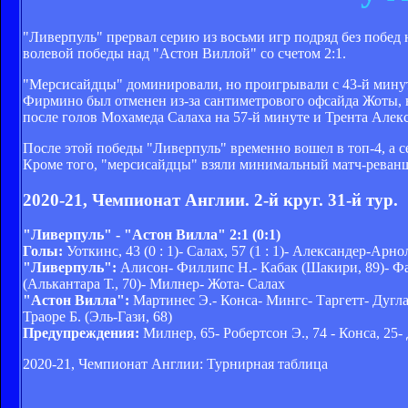
"Ливерпуль" прервал серию из восьми игр подряд без побед
волевой победы над "Астон Виллой" со счетом 2:1.
"Мерсисайдцы" доминировали, но проигрывали с 43-й минуты
Фирмино был отменен из-за сантиметрового офсайда Жоты, н
после голов Мохамеда Салаха на 57-й минуте и Трента Алек
После этой победы "Ливерпуль" временно вошел в топ-4, а с
Кроме того, "мерсисайдцы" взяли минимальный матч-реванш 
2020-21, Чемпионат Англии. 2-й круг. 31-й тур.
"Ливерпуль" - "Астон Вилла" 2:1 (0:1)
Голы:
Уоткинс, 43 (0 : 1)- Салах, 57 (1 : 1)- Александер-Арноль
"Ливерпуль":
Алисон- Филлипс Н.- Кабак (Шакири, 89)- Фа
(Алькантара Т., 70)- Милнер- Жота- Салах
"Астон Вилла":
Мартинес Э.- Конса- Мингс- Таргетт- Дуглас
Траоре Б. (Эль-Гази, 68)
Предупреждения:
Милнер, 65- Робертсон Э., 74 - Конса, 25- 
2020-21, Чемпионат Англии: Турнирная таблица