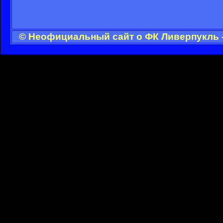
© Неофициальный сайт о ФК Ливерпукль -