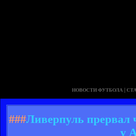
|
НОВОСТИ ФУТБОЛА
СТ
###
Ливерпуль прервал 
у 