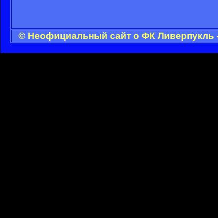
© Неофициальный сайт о ФК Ливерпукль -