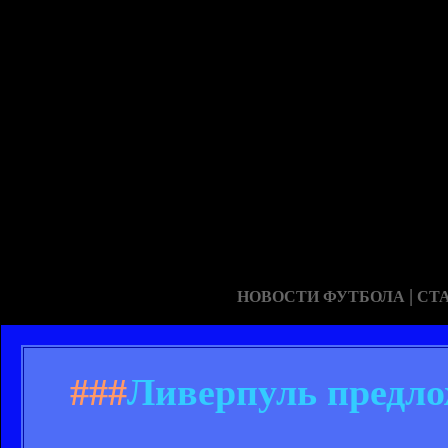
|
НОВОСТИ ФУТБОЛА
СТ
###
Ливерпуль предло