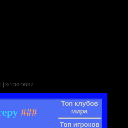
|
Ы
КОТИРОВКИ
Топ клубов
геру
###
мира
Топ игроков