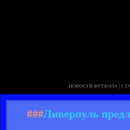
|
НОВОСТИ ФУТБОЛА
СТ
###
Ливерпуль предл