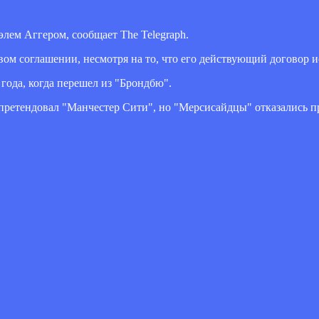
лем Аггером, сообщает The Telegraph.
ом соглашении, несмотря на то, что его действующий договор ис
года, когда перешел из "Брондбю".
 претендовал "Манчестер Сити", но "Мерсисайдцы" отказались пр