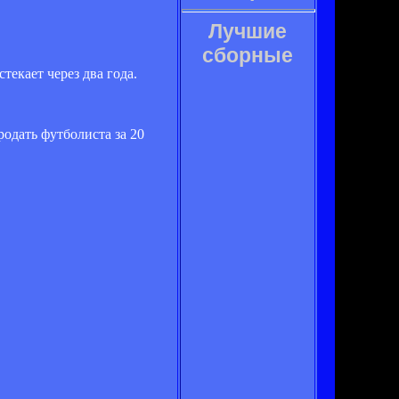
Лучшие
сборные
текает через два года.
одать футболиста за 20