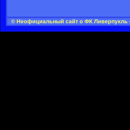
© Неофициальный сайт о ФК Ливерпукль -