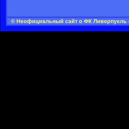
© Неофициальный сайт о ФК Ливерпукль -