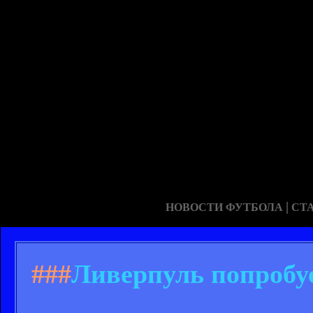
|
НОВОСТИ ФУТБОЛА
СТ
###
Ливерпуль попробу