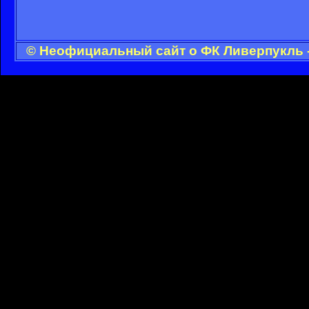
© Неофициальный сайт о ФК Ливерпукль -