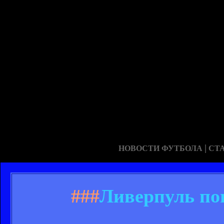
|
НОВОСТИ ФУТБОЛА
СТ
###
Ливерпуль по