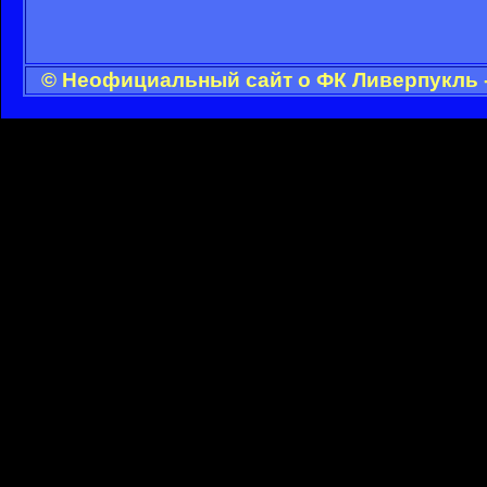
© Неофициальный сайт о ФК Ливерпукль -