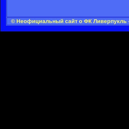
© Неофициальный сайт о ФК Ливерпукль -